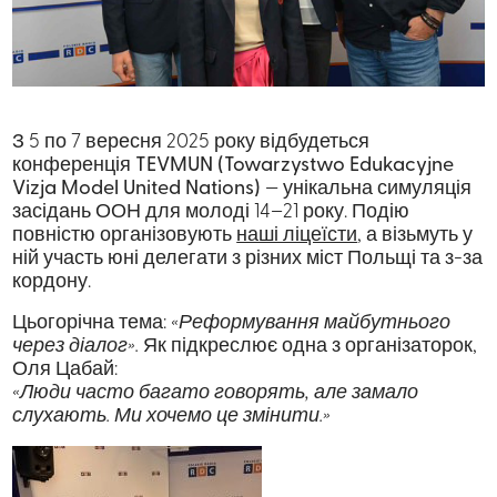
З 5 по 7 вересня 2025 року відбудеться
конференція
TEVMUN (Towarzystwo Edukacyjne
Vizja Model United Nations)
— унікальна симуляція
засідань ООН для молоді 14–21 року. Подію
повністю організовують
наші ліцеїсти
, а візьмуть у
ній участь юні делегати з різних міст Польщі та з-за
кордону.
Цьогорічна тема:
«Реформування майбутнього
через діалог».
Як підкреслює одна з організаторок,
Оля Цабай:
«Люди часто багато говорять, але замало
слухають. Ми хочемо це змінити.»