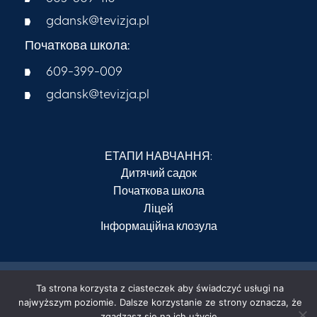
gdansk@tevizja.pl
Початкова школа:
609-399-009​
gdansk@tevizja.pl
ЕТАПИ НАВЧАННЯ:
Дитячий садок
Початкова школа
Ліцей
Інформаційна клозула
Ta strona korzysta z ciasteczek aby świadczyć usługi na
2026 Просвітницьке товариство TE Vizja
najwyższym poziomie. Dalsze korzystanie ze strony oznacza, że
zgadzasz się na ich użycie.