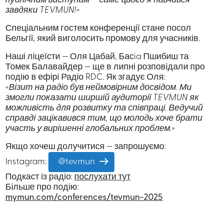
публічним виступам — саме цього я навчився
завдяки TEVMUN!»
Спеціальним гостем конференції стане посол
Бельгії, який виголосить промову для учасників.
Наші ліцеїсти — Оля Цабай, Басia Пшибиш та
Томек Балавайдер — ще в липні розповідали про
подію в ефірі Радіо RDC. Як згадує Оля:
«Візит на радіо був неймовірним досвідом. Ми
змогли показати ширшій аудиторії TEVMUN як
можливість для розвитку та співпраці. Ведучий
справді зацікавився тим, що молодь хоче брати
участь у вирішенні глобальних проблем.»
Якщо хочеш долучитися — запрошуємо:
Instagram:
@tevmun
Подкаст із радіо:
послухати тут
Більше про подію:
mymun.com/conferences/tevmun-2025