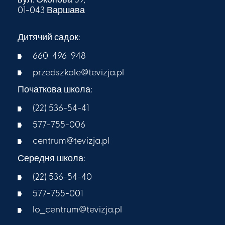
вул. Окопова 59,
01-043 Варшава
Дитячий садок:
660-496-948
przedszkole@tevizja.pl
Початкова школа:
(22) 536-54-41
577-755-006
centrum@tevizja.pl
Середня школа:
(22) 536-54-40
577-755-001
lo_centrum@tevizja.pl