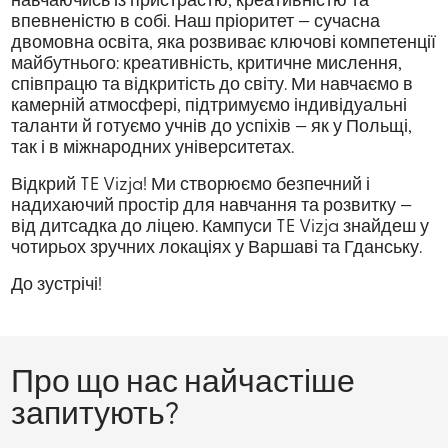
навчаючись із пристрастю, креативністю та
впевненістю в собі. Наш пріоритет — сучасна
двомовна освіта, яка розвиває ключові компетенції
майбутнього: креативність, критичне мислення,
співпрацю та відкритість до світу. Ми навчаємо в
камерній атмосфері, підтримуємо індивідуальні
таланти й готуємо учнів до успіхів — як у Польщі,
так і в міжнародних університетах.
Відкрий TE Vizja! Ми створюємо безпечний і
надихаючий простір для навчання та розвитку —
від дитсадка до ліцею. Кампуси TE Vizja знайдеш у
чотирьох зручних локаціях у Варшаві та Гданську.
До зустрічі!
Про що нас найчастіше
запитують?