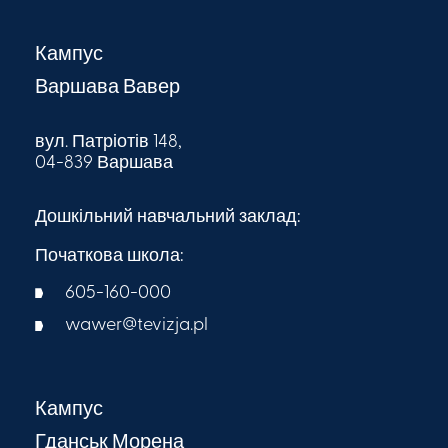
Кампус
Варшава Вавер
вул. Патріотів 148,
04-839 Варшава
Дошкільний навчальний заклад:
Початкова школа:
605-160-000​
wawer@tevizja.pl
Кампус
Гданськ Морена