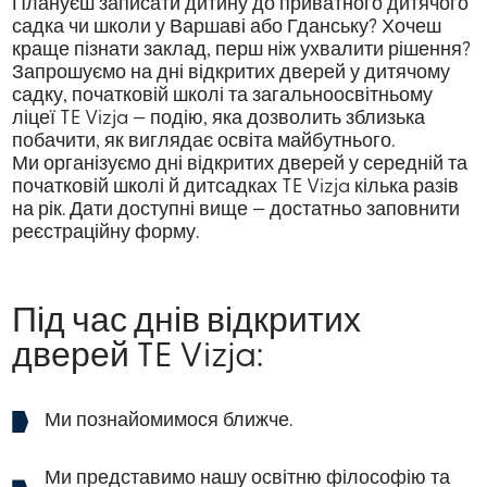
Плануєш записати дитину до приватного дитячого
садка чи школи у Варшаві або Гданську? Хочеш
краще пізнати заклад, перш ніж ухвалити рішення?
Запрошуємо на дні відкритих дверей у дитячому
садку, початковій школі та загальноосвітньому
ліцеї TE Vizja — подію, яка дозволить зблизька
побачити, як виглядає освіта майбутнього.
Ми організуємо дні відкритих дверей у середній та
початковій школі й дитсадках TE Vizja кілька разів
на рік. Дати доступні вище — достатньо заповнити
реєстраційну форму.
Під час днів відкритих
дверей TE Vizja:
Ми познайомимося ближче.
Ми представимо нашу освітню філософію та