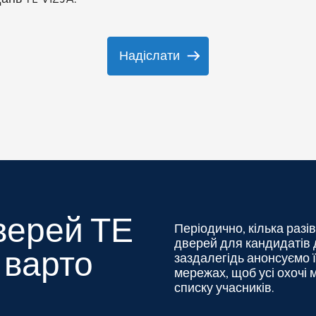
дверей ТЕ
Періодично, кілька разів
дверей для кандидатів д
 варто
заздалегідь анонсуємо ї
мережах, щоб усі охочі 
списку учасників.