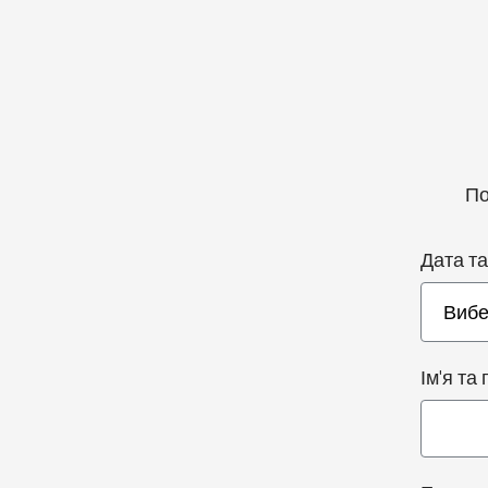
По
Дата та
Ім'я та