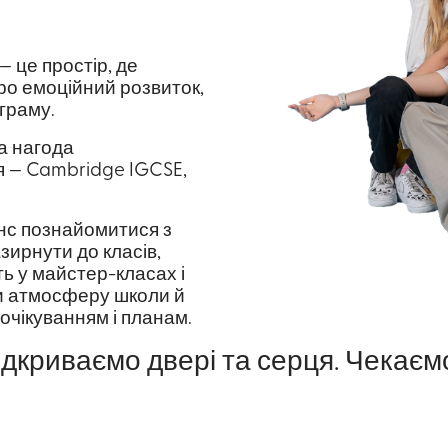
— це простір, де
ро емоційний розвиток,
граму.
а нагода
 — Cambridge IGCSE,
нс познайомитися з
зирнути до класів,
ть у майстер-класах і
ти атмосферу школи й
 очікуванням і планам.
ідкриваємо двері та серця. Чекаєм