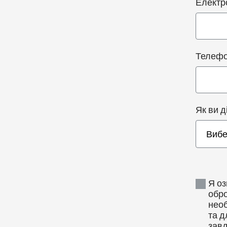
Електр
Телеф
Як ви д
Я оз
обро
необ
та д
завд