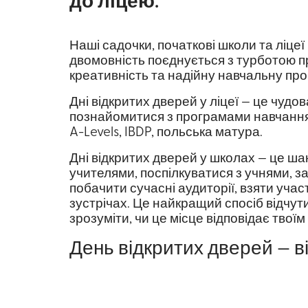
до ліцею.
Наші садочки, початкові школи та ліцеї 
двомовність поєднується з турботою п
креативність та надійну навчальну про
Дні відкритих дверей у ліцеї
— це чудов
познайомитися з програмами навчання
A-Levels, IBDP, польська матура.
Дні відкритих дверей у школах
— це ша
учителями, поспілкуватися з учнями, за
побачити сучасні аудиторії, взяти учас
зустрічах. Це найкращий спосіб відчу
зрозуміти, чи це місце відповідає твоїм
День відкритих дверей — в