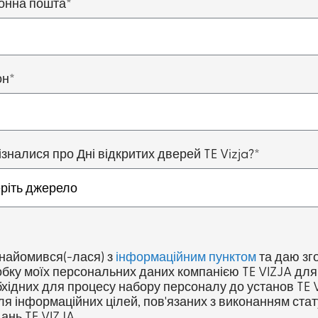
онна пошта*
он*
ізналися про Дні відкритих дверей TE Vizja?*
найомився(-лася) з
інформаційним пунктом
та даю зг
бку моїх персональних даних компанією TE VIZJA для 
хідних для процесу набору персоналу до установ TE 
ля інформаційних цілей, пов'язаних з виконанням ста
ань TE VIZJA.