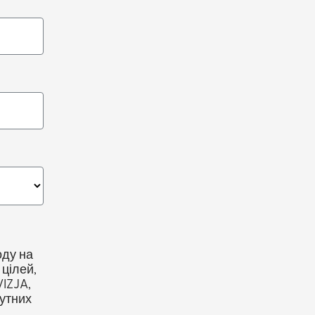
оду на
цілей,
VIZJA,
тутних