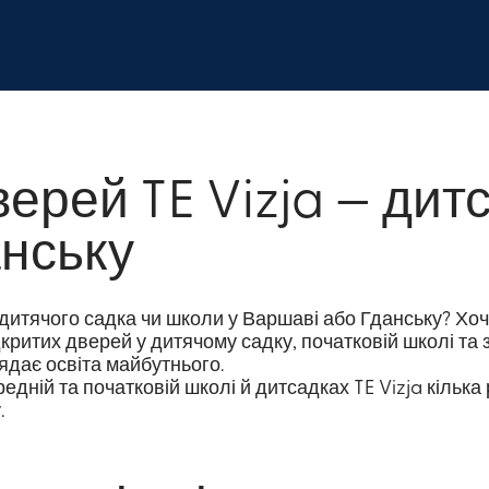
верей TE Vizja — дит
анську
итячого садка чи школи у Варшаві або Гданську? Хоч
ритих дверей у дитячому садку, початковій школі та з
ядає освіта майбутнього.
едній та початковій школі й дитсадках TE Vizja кілька 
.