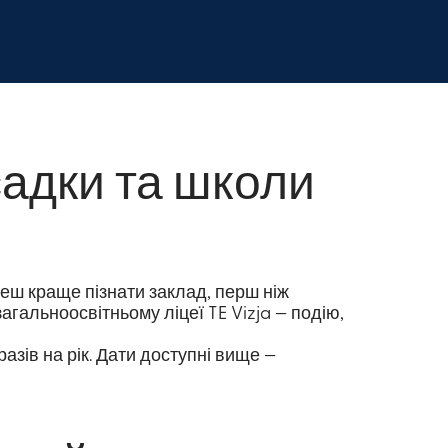
садки та школи
еш краще пізнати заклад, перш ніж
агальноосвітньому ліцеї TE Vizja — подію,
разів на рік. Дати доступні вище —