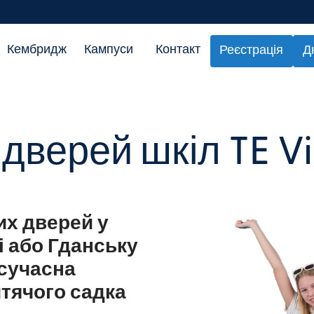
Кембридж
Кампуси
Контакт
Реєстрація
Д
 дверей шкіл TE Vi
их дверей у
і або Гданську
 сучасна
итячого садка