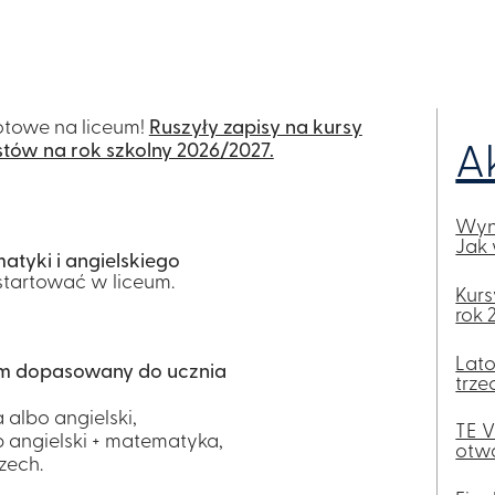
gotowe na liceum!
Ruszyły zapisy na kursy
tów na rok szkolny 2026/2027.
A
Wyni
Jak 
atyki i angielskiego
startować w liceum.
Kurs
rok 
Lato
am dopasowany do ucznia
trze
 albo angielski,
TE V
b angielski + matematyka,
otwa
zech.