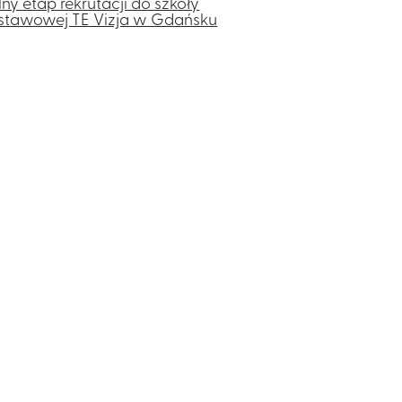
lny etap rekrutacji do szkoły
stawowej TE Vizja w Gdańsku