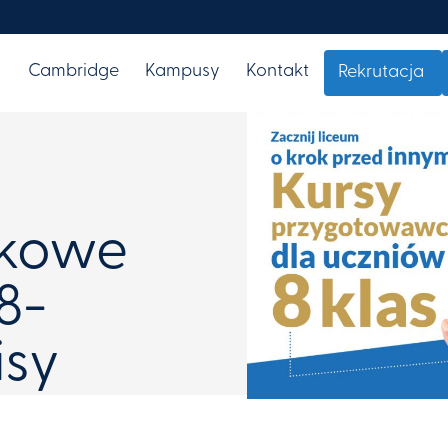
i
Cambridge
Kampusy
Kontakt
Rekrutacja
rkowe
8-
isy