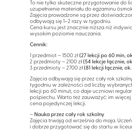
To nie tylko skuteczne przygotowanie do l
uzupełnienie materiału do egzaminu ósmokl
Zajęcia prowadzone są przez doświadczony
odbywają się 1–2 razy w tygodniu.
Cena kursu jest znacznie niższa niż indyw
wysokim poziomie nauczania.
Cennik:
1 przedmiot – 1500 zł
(27 lekcji po 60 min, ok
2 przedmioty – 2100 zł
(54 lekcje łącznie, ok
3 przedmioty – 2700 zł
(81 lekcji łącznie, ok
Zajęcia odbywają się przez cały rok szkoln
tygodniu w zależności od liczby wybranyc
lekcji po 60 minut, co daje uczniowi regul
pośpiechu. Warto też zauważyć: im więcej
cena pojedynczej lekcji.
–
Nauka przez cały rok szkolny
Zajęcia trwają od września do maja. Uczeń
i dobrze przygotować się do startu w liceu