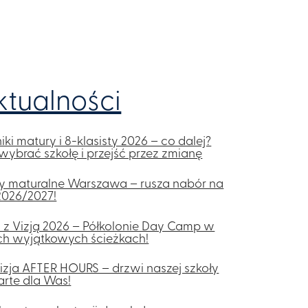
ktualności
ki matury i 8-klasisty 2026 – co dalej?
wybrać szkołę i przejść przez zmianę
y maturalne Warszawa – rusza nabór na
2026/2027!
 z Vizją 2026 – Półkolonie Day Camp w
ch wyjątkowych ścieżkach!
izja AFTER HOURS – drzwi naszej szkoły
rte dla Was!