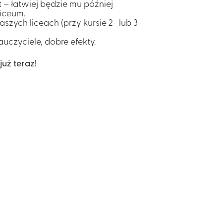
t – łatwiej będzie mu później
liceum.
zych liceach (przy kursie 2- lub 3-
czyciele, dobre efekty.
już teraz!