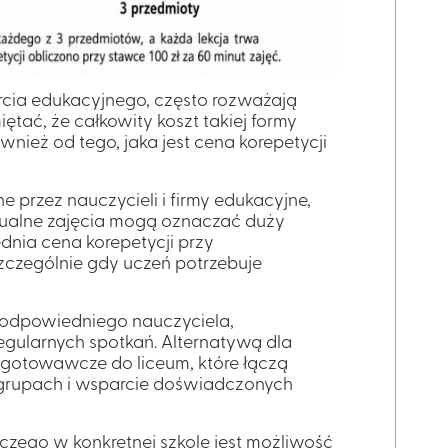
rcia edukacyjnego, często rozważają
ętać, że całkowity koszt takiej formy
również od tego, jaka jest
cena korepetycji
e przez nauczycieli i firmy edukacyjne,
dualne zajęcia mogą oznaczać duży
ednia cena korepetycji
przy
zczególnie gdy uczeń potrzebuje
odpowiedniego nauczyciela,
gularnych spotkań. Alternatywą dla
ygotowawcze do liceum, które łączą
 grupach i wsparcie doświadczonych
ego w konkretnej szkole jest możliwość