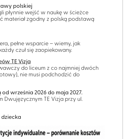
awy polskiej
gli płynnie wejść w naukę w ścieżce
ć materiał zgodny z polską podstawą
ra, pełne wsparcie – wiemy, jak
każdy czuł się zaopiekowany.
ceów TE Vizja
owawczy do liceum z co najmniej dwóch
iotowy), nie musi podchodzić do
ą od września 2026 do maja 2027.
m Dwujęzycznym TE Vizja przy ul.
 dziecka