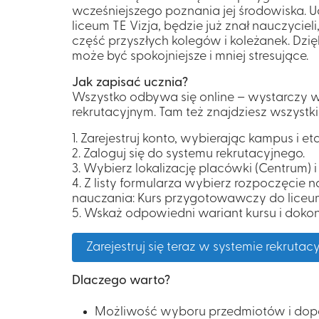
wcześniejszego poznania jej środowiska. U
liceum TE Vizja, będzie już znał nauczycieli
część przyszłych kolegów i koleżanek. Dzi
może być spokojniejsze i mniej stresujące.
Jak zapisać ucznia?
Wszystko odbywa się online – wystarczy 
rekrutacyjnym. Tam też znajdziesz wszystki
1. Zarejestruj konto,
wybierając kampus i et
2. Zaloguj się do systemu rekrutacyjnego.
3. Wybierz lokalizację placówki (Centrum) i
4. Z listy formularza wybierz rozpoczęcie 
nauczania: Kurs przygotowawczy do liceu
5. Wskaż odpowiedni wariant kursu i dokon
Zarejestruj się teraz w systemie rekrutac
Dlaczego warto?
Możliwość wyboru przedmiotów i dopa