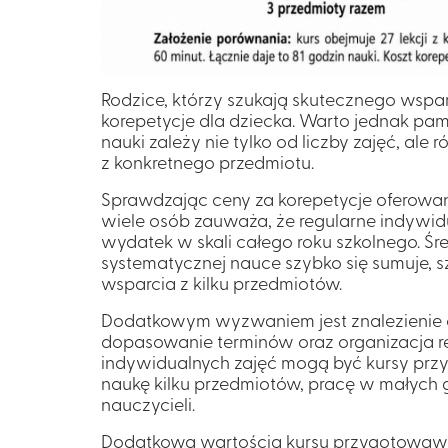
Rodzice, którzy szukają skutecznego wspa
korepetycje dla dziecka
. Warto jednak pami
nauki zależy nie tylko od liczby zajęć, ale 
z konkretnego przedmiotu.
Sprawdzając
ceny za korepetycj
e oferowan
wiele osób zauważa, że regularne indywi
wydatek w skali całego roku szkolnego.
Śr
systematycznej nauce szybko się sumuje, s
wsparcia z kilku przedmiotów.
Dodatkowym wyzwaniem jest znalezienie 
dopasowanie terminów oraz organizacja re
indywidualnych zajęć mogą być kursy prz
naukę kilku przedmiotów, pracę w małych
nauczycieli.
Dodatkową wartością kursu przygotowawcz