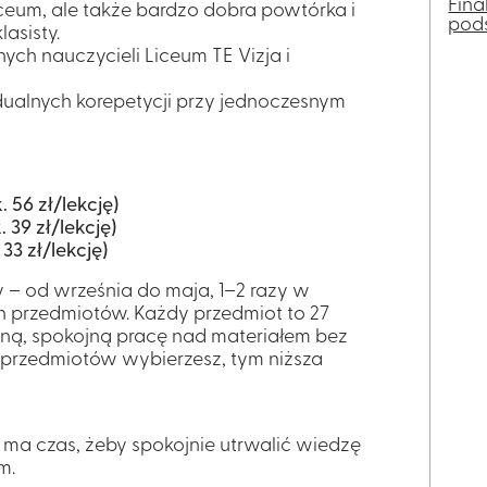
Fina
iceum, ale także bardzo dobra powtórka i
pod
asisty.
ch nauczycieli Liceum TE Vizja i
idualnych korepetycji przy jednoczesnym
. 56 zł/lekcję)
. 39 zł/lekcję)
. 33 zł/lekcję)
y – od września do maja, 1–2 razy w
h przedmiotów. Każdy przedmiot to 27
arną, spokojną pracę nad materiałem bez
 przedmiotów wybierzesz, tym niższa
 ma czas, żeby spokojnie utrwalić wiedzę
m.