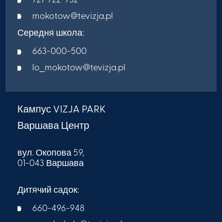
721-722-732
mokotow@tevizja.pl
Середня школа:
663-000-500
lo_mokotow@tevizja.pl
Кампус VIZJA PARK
Варшава Центр
вул. Окопова 59,
01-043 Варшава
Дитячий садок:
660-496-948