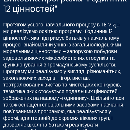
12 цінностей"
Протягом усього навчального процесу в TE Vizja
ми реалізуємо освітню програму «Годинник 12
цінностей», яка підтримує батьків у навчальному
процесі, знайомлячи учнів із загальнолюдськими
моральними цінностями – запорукою побудови
задовольняючих міжособистісних стосунків та
функціонування в громадянському суспільстві.
Програму ми реалізуємо у вигляді різноманітних,
захоплюючих заходів – ігор, вистав,
театралізованих вистав та мистецьких конкурсів,
тематика яких стосується подальших цінностей,
зображених на нашому «годиннику». Шкільні класи
також оснащені спеціальними засобами навчання,
пов’язаними з програмою, яка реалізується у
формі, адаптованій до окремих вікових груп, і
дозволяє школі та батькам реалізувати