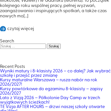
Mokotów, Wawer) i w Gdańsku (Morena). To początek
kolejnego roku wspólnej pracy, pełnej wyzwań,
zaangażowania i inspirujących spotkań, a także czas
nowych mo[...]
czytaj więcej
Search
Szukaj:
Recent Posts
Wyniki matury i 8-klasisty 2026 – co dalej? Jak wybrać
szkołę i przejść przez zmianę
Kursy maturalne Warszawa – rusza nabór na rok
2026/2027!
Kursy powtórkowe do egzaminu 8-klasisty – zapisy
2026/2027
Lato z Vizją 2026 – Półkolonie Day Camp w trzech
wyjątkowych ścieżkach!
TE Vizja AFTER HOURS – drzwi naszej szkoły otwarte