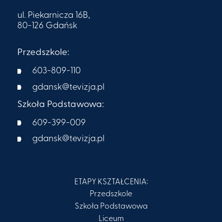
ul. Piekarnicza 16B,
80-126 Gdańsk
Przedszkole:
603-809-110
gdansk@tevizja.pl
Szkoła Podstawowa:
609-399-009​
gdansk@tevizja.pl
ETAPY KSZTAŁCENIA:
Przedszkole
Szkoła Podstawowa
Liceum