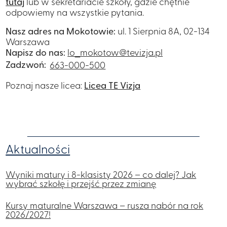
tutaj
lub w sekretariacie szkoły, gdzie chętnie
odpowiemy na wszystkie pytania.
Nasz adres na Mokotowie:
ul. 1 Sierpnia 8A, 02-134
Warszawa
Napisz do nas:
lo_mokotow@tevizja.pl
Zadzwoń:
663-000-500
Poznaj nasze licea:
Licea TE Vizja
Aktualności
Wyniki matury i 8-klasisty 2026 – co dalej? Jak
wybrać szkołę i przejść przez zmianę
Kursy maturalne Warszawa – rusza nabór na rok
2026/2027!