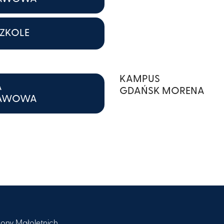
ZKOLE
KAMPUS
A
GDAŃSK MORENA
TAWOWA
ony Małoletnich