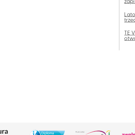
zapi
Lato
trze
TE V
otwa