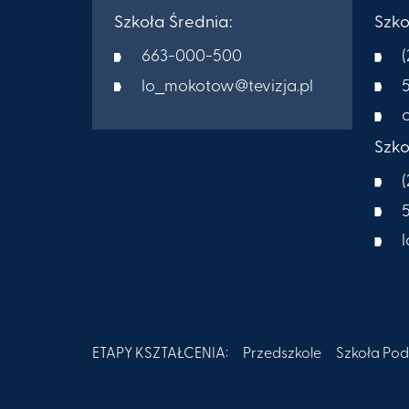
Szkoła Średnia:
Szk
663-000-500
lo_mokotow@tevizja.pl
Szko
Przedszkole
Szkoła Po
ETAPY KSZTAŁCENIA: