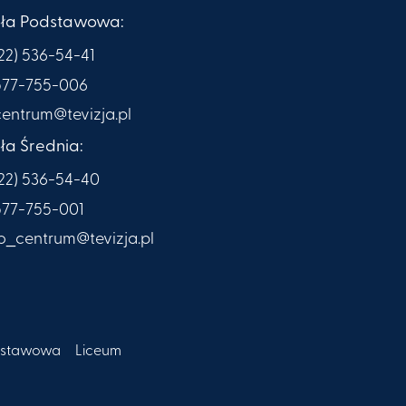
oła Podstawowa:
(22) 536-54-41
577-755-006
centrum@tevizja.pl
ła Średnia:
(22) 536-54-40
577-755-001
lo_centrum@tevizja.pl
dstawowa
Liceum