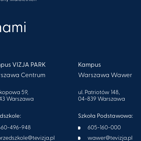
 nami
pus VIZJA PARK
Kampus
szawa Centrum
Warszawa Wawer
Okopowa 59,
ul. Patriotów 148,
043 Warszawa
04-839 Warszawa
dszkole:
Szkoła Podstawowa:
660-496-948
605-160-000​
przedszkole@tevizja.pl
wawer@tevizja.pl