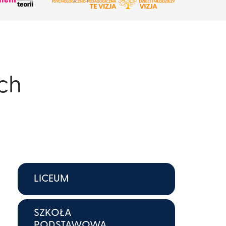
ach
LICEUM
SZKOŁA
PODSTAWOWA