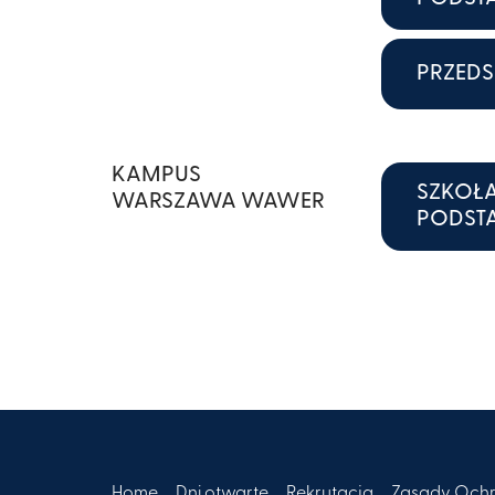
PRZEDS
KAMPUS
SZKOŁ
WARSZAWA WAWER
PODS
Home
Dni otwarte
Rekrutacja
Zasady Ochr