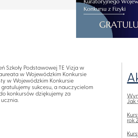
zeń Szkoły Podstawowej TE Vizja w
 Laureata w Wojewódzkim Konkursie
A
listy w Wojewódzkim Konkursie
e gratulujemy sukcesu, a nauczycielom
do konkursów dziękujemy za
Wyni
ucznia.
Jak 
Kurs
rok 
Kurs