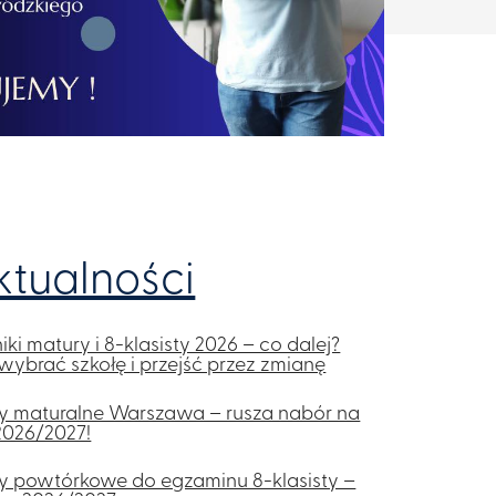
ktualności
ki matury i 8-klasisty 2026 – co dalej?
wybrać szkołę i przejść przez zmianę
y maturalne Warszawa – rusza nabór na
2026/2027!
y powtórkowe do egzaminu 8-klasisty –