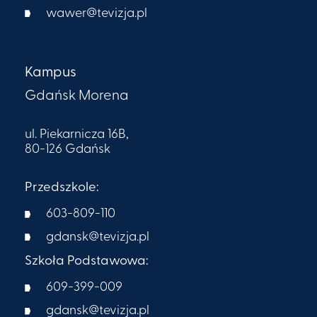
wawer@tevizja.pl
Kampus
Gdańsk Morena
ul. Piekarnicza 16B,
80-126 Gdańsk
Przedszkole:
603-809-110
gdansk@tevizja.pl
Szkoła Podstawowa:
609-399-009​
gdansk@tevizja.pl