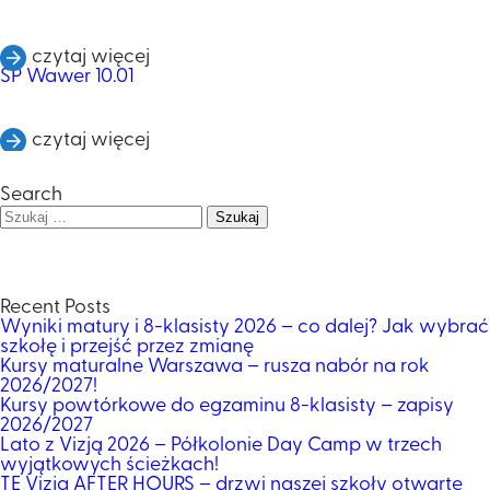
czytaj więcej
SP Wawer 10.01
czytaj więcej
Search
Szukaj:
Recent Posts
Wyniki matury i 8-klasisty 2026 – co dalej? Jak wybrać
szkołę i przejść przez zmianę
Kursy maturalne Warszawa – rusza nabór na rok
2026/2027!
Kursy powtórkowe do egzaminu 8-klasisty – zapisy
2026/2027
Lato z Vizją 2026 – Półkolonie Day Camp w trzech
wyjątkowych ścieżkach!
TE Vizja AFTER HOURS – drzwi naszej szkoły otwarte