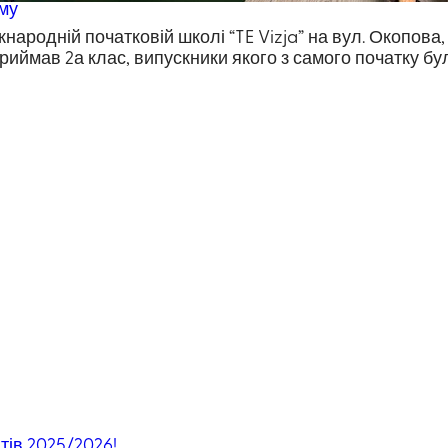
ому
ародній початковій школі “TE Vizja” на вул. Окопова, 
риймав 2а клас, випускники якого з самого початку бу
тів 2025/2026!