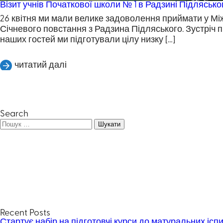
Візит учнів Початкової школи № 1 в Радзині Підляськ
26 квітня ми мали велике задоволення приймати у Міжн
Січневого повстання з Радзина Підляського. Зустріч п
наших гостей ми підготували цілу низку […]
читатий далі
Search
Пошук:
Recent Posts
Стартує набір на підготовчі курси до матуральних іспи