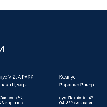
и
пус VIZJA PARK
Кампус
шава Центр
Варшава Вавер
 Окопова 59,
вул. Патріотів 148,
043 Варшава
04-839 Варшава