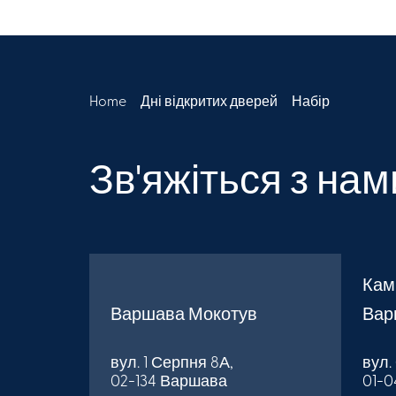
Home
Дні відкритих дверей
Набір
Зв'яжіться з нам
Кам
Варшава Мокотув
Вар
вул. 1 Серпня 8А,
вул.
02-134 Варшава
01-