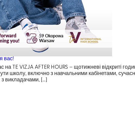
я вас!
 на TE VIZJA AFTER HOURS – щотижневі відкриті години
лянути школу, включно з навчальними кабінетами, суча
з викладачами, […]