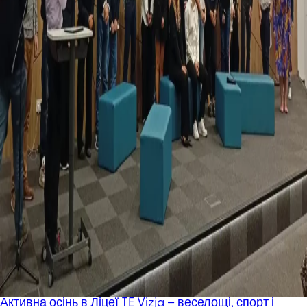
Активна осінь в Ліцеї TE Vizja – веселощі, спорт і