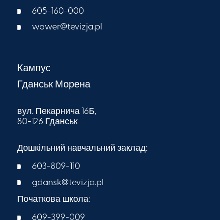
605-160-000​
wawer@tevizja.pl
Кампус
Гданськ Морена
вул. Пекарнича 16Б,
80-126 Гданськ
Дошкільний навчальний заклад:
603-809-110
gdansk@tevizja.pl
Початкова школа:
609-399-009​