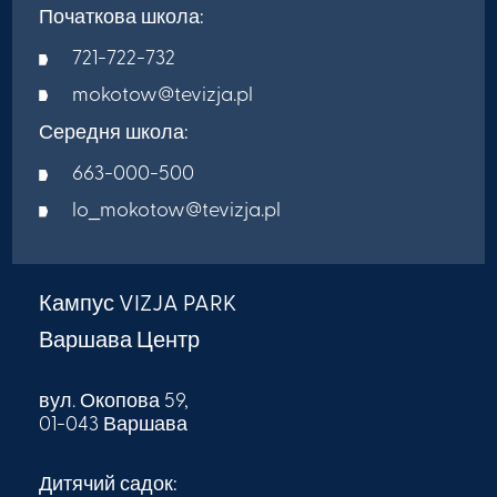
Початкова школа:
721-722-732
mokotow@tevizja.pl
Середня школа:
663-000-500
lo_mokotow@tevizja.pl
Кампус VIZJA PARK
Варшава Центр
вул. Окопова 59,
01-043 Варшава
Дитячий садок: