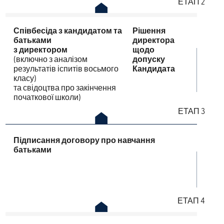
ЕТАП 2
Співбесіда з кандидатом та
Рішення
батьками
директора
з директором
щодо
(включно з аналізом
допуску
результатів іспитів восьмого
Кандидата
класу)
та свідоцтва про закінчення
початкової школи)
ЕТАП 3
Підписання договору про навчання
батьками
ЕТАП 4