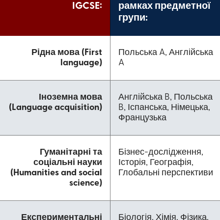
IGCSE:
рамках предметної
групи:
Рідна мова (First
Польська A, Англійська
language)
A
Іноземна мова
Англійська B, Польська
(Language acquisition)
B, Іспанська, Німецька,
Французька
Гуманітарні та
Бізнес-дослідження,
соціальні науки
Історія, Географія,
(Humanities and social
Глобальні перспективи
science)
Експериментальні
Біологія, Хімія, Фізика,