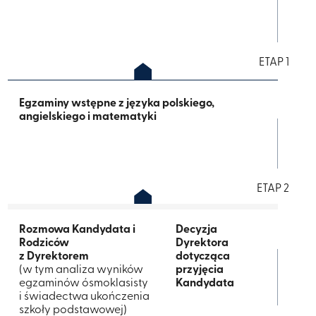
ETAP 1
Egzaminy wstępne z języka polskiego,
angielskiego i matematyki
ETAP 2
Rozmowa Kandydata i
Decyzja
Rodziców
Dyrektora ​
z Dyrektorem
dotycząca
(w tym analiza wyników
przyjęcia
egzaminów ósmoklasisty
Kandydata​
i świadectwa ukończenia
szkoły podstawowej​)