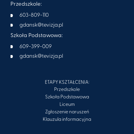
Przedszkole:
603-809-110
gdansk@tevizja.pl
Szkoła Podstawowa:
609-399-009​
gdansk@tevizja.pl
ETAPY KSZTAŁCENIA:
Przedszkole
Szkoła Podstawowa
Liceum
Zgłoszenie naruszeń
Klauzula informacyjna