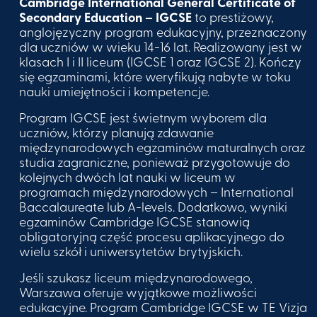
Cambridge International General Certificate of
Secondary Education
– IGCSE
to prestiżowy,
anglojęzyczny program edukacyjny, przeznaczony
dla uczniów w wieku 14-16 lat. Realizowany jest w
klasach I i II liceum (IGCSE 1 oraz IGCSE 2). Kończy
się egzaminami, które weryfikują nabyte w toku
nauki umiejętności i kompetencje.
Program IGCSE jest świetnym wyborem dla
uczniów, którzy planują zdawanie
międzynarodowych egzaminów maturalnych oraz
studia zagraniczne, ponieważ przygotowuje do
kolejnych dwóch lat nauki w liceum w
programach międzynarodowych – International
Baccalaureate lub A-levels. Dodatkowo, wyniki
egzaminów Cambridge IGCSE stanowią
obligatoryjną część procesu aplikacyjnego do
wielu szkół i uniwersytetów brytyjskich.
Jeśli szukasz liceum międzynarodowego,
Warszawa oferuje wyjątkowe możliwości
edukacyjne. Program Cambridge IGCSE w TE Vizja