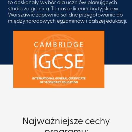
to doskonały wybór dla uczniów planujących
studia za granicą. To nasze liceum brytyjskie w
Warszawie zapewnia solidne przygotowanie do
międzynarodowych egzaminów i dalszej edukacji.
Najważniejsze cechy