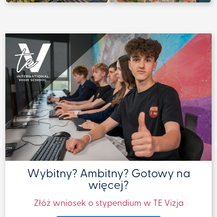
Sprawdź
Sprawdź
A-Levels czy IB?
Międzynarodowe programy w liceum
Co wybrać?