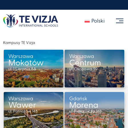
Polski
Kampusy TE Vizja
Warszawa
Warszawa
Mokotów
Centrum
ul. 1 Sierpnia 8A
ul. Okopowa 59
Sprawdź
Sprawdź
Warszawa
Gdańsk
Wawer
Morena
ul. Patriotów 148
ul. Piekarnicza 16B